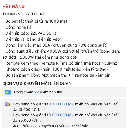
HẾT HÀNG
THÔNG SỐ KỸ THUẬT:
– Bộ bật tắt thiết bị từ ra 1000 mét
– Công nghệ RF
– Điện áp cấp: 220VAC 50Hz
– Điện áp ra: bằng điện áp vào
– Dòng làm việc max 30A (khuyên dùng 70% công suất)
– Công suất điều khiển: 4000W đối với tải thuần trở (bóng đèn,
sợi đốt) | 2000W (tải cảm như động cơ)
– Remote kèm theo: Remote RF mã cố định (mã học) 433Mhz
– Khoảng cách điều khiển: 1000 mét (điều kiện lý tưởng)
– Bộ sản phẩm gồm: Một mạch thu + 1 remote đã kèm pin
DỊCH VỤ & KHUYẾN MÃI LIÊN QUAN
Cộng thêm
22
điểm tích lũy
Đơn hàng có giá trị từ
300.000 (đ)
, miễn phí vận chuyển [ tối
đa 15.000 (đ) ].
Đơn hàng có giá trị từ
500.000 (đ)
, miễn phí vận chuyển [ tối
đa 35.000 (đ) ].
Xem thêm các khuyến mãi vận chuyển khác.