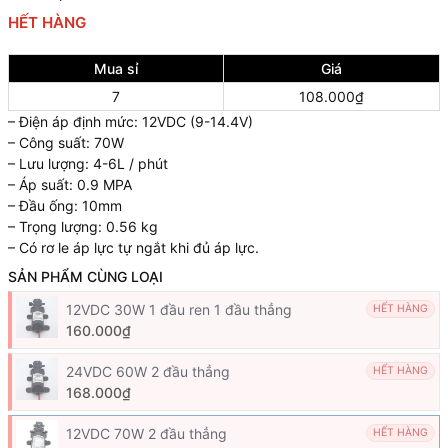
HẾT HÀNG
Mua sỉ
Giá
7
108.000₫
– Điện áp định mức: 12VDC (9-14.4V)
– Công suất: 70W
– Lưu lượng: 4-6L / phút
– Áp suất: 0.9 MPA
– Đầu ống: 10mm
– Trọng lượng: 0.56 kg
– Có rơ le áp lực tự ngắt khi đủ áp lực.
SẢN PHẨM CÙNG LOẠI
12VDC 30W 1 đầu ren 1 đầu thẳng
HẾT HÀNG
160.000₫
24VDC 60W 2 đầu thẳng
HẾT HÀNG
168.000₫
12VDC 70W 2 đầu thẳng
HẾT HÀNG