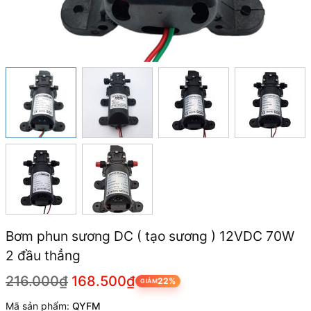
Bơm phun sương DC ( tạo sương ) 12VDC 70W
2 đầu thẳng
216.000₫
168.500₫
22%
GIẢM
Mã sản phẩm:
QYFM