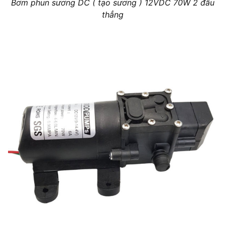
Bơm phun sương DC ( tạo sương ) 12VDC 70W 2 đầu
thẳng