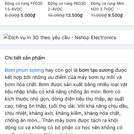
Động cơ rung FF030
Động cơ rung PK030
Động cơ rung Mini
1.5-6VDC
2-4VDC
N20 3.7VDC
6.000₫
5.000₫
15.000₫
13.500₫
11.000₫
9.500₫
Chi tiết sản phẩm
Bơm phun sương
hay còn gọi là
bơm tạo sương
được
kết hợp bởi những ưu điểm của máy bơm tự mồi và
bơm hóa chất. Bơm được sản xuất bằng nhiều loại vật
liệu nhập khẩu có khả năng chống ăn mòn. Bơm có
kích thước nhỏ gọn, dòng điện tiêu thụ thấp, áp suất
cao, tiếng ồn thấp, tuổi thọ dài. Với khả năng chịu dầu,
chịu nhiệt, kháng axit, kháng kiềm, kháng hóa chất,
chống ăn mòn… Thân máy bơm được tách ra khỏi
động cơ và không có bộ phận cơ học nên không có