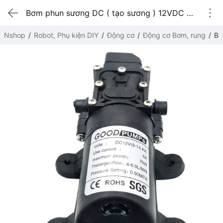
Bơm phun sương DC ( tạo sương ) 12VDC 70W 2 đầu thẳng
Nshop
Robot, Phụ kiện DIY
Động cơ
Động cơ Bơm, rung
Bơ