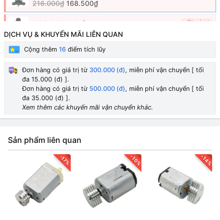
216.000₫
168.500₫
12VDC 60W 2 đầu ren
HẾT HÀNG
170.000₫
DỊCH VỤ & KHUYẾN MÃI LIÊN QUAN
Cộng thêm
16
điểm tích lũy
24VDC 60W 2 đầu ren
HẾT HÀNG
182.000₫
Đơn hàng có giá trị từ
300.000 (đ)
, miễn phí vận chuyển [ tối
đa 15.000 (đ) ].
12VDC 70W 2 đầu ren
HẾT HÀNG
Đơn hàng có giá trị từ
500.000 (đ)
, miễn phí vận chuyển [ tối
227.000₫
đa 35.000 (đ) ].
Xem thêm các khuyến mãi vận chuyển khác.
Sản phẩm liên quan
-10%
-14%
-17%