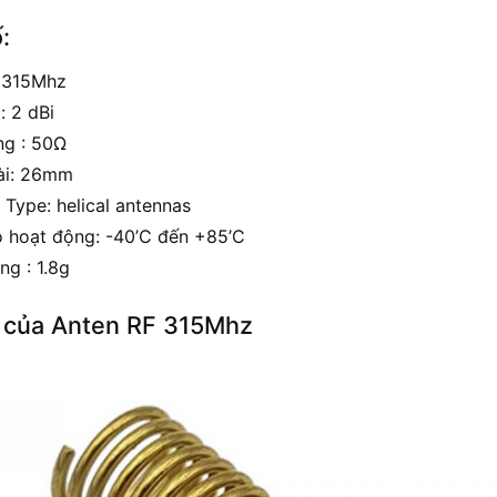
:
: 315Mhz
: 2 dBi
ng : 50Ω
ài: 26mm
 Type: helical antennas
ộ hoạt động: -40’C đến +85’C
ng : 1.8g
 của Anten RF 315Mhz