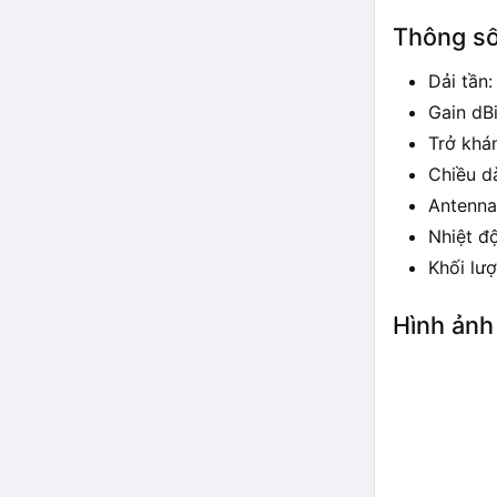
Thông số
Dải tần
Gain dBi
Trở khá
Chiều d
Antenna
Nhiệt đ
Khối lượ
Hình ảnh