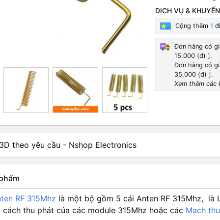
DỊCH VỤ & KHUYẾN
Cộng thêm
1
đi
Đơn hàng có gi
15.000 (đ) ].
Đơn hàng có gi
35.000 (đ) ].
Xem thêm các 
n phẩm
ten RF 315Mhz
là một bộ gồm 5 cái Anten RF 315Mhz, là Loạ
 cách thu phát của các module 315Mhz hoặc các
Mạch thu