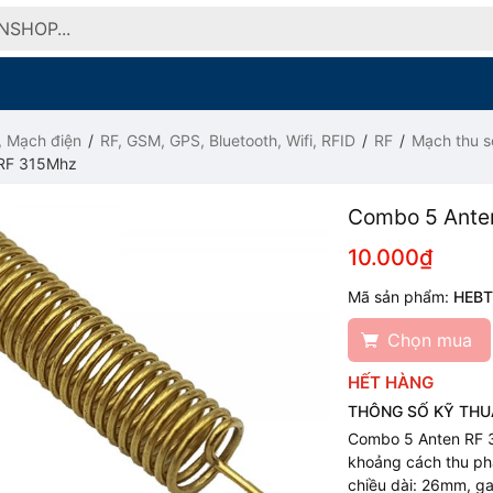
, Mạch điện
RF, GSM, GPS, Bluetooth, Wifi, RFID
RF
Mạch thu s
RF 315Mhz
Combo 5 Ante
10.000₫
Mã sản phẩm:
HEB
Chọn mua
HẾT HÀNG
THÔNG SỐ KỸ THU
Combo 5 Anten RF 
khoảng cách thu ph
chiều dài: 26mm, gai