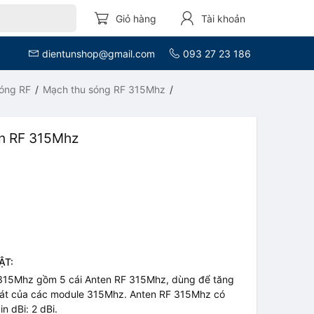
Giỏ hàng
Tài khoản
dientunshop@gmail.com
093 27 23 186
óng RF
Mạch thu sóng RF 315Mhz
n RF 315Mhz
T
ẬT:
315Mhz gồm 5 cái Anten RF 315Mhz, dùng để tăng
át của các module 315Mhz. Anten RF 315Mhz có
n dBi: 2 dBi.