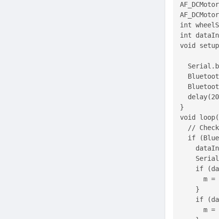
AF_DCMotor
AF_DCMotor
int wheelS
int dataIn
void setup
  Serial.b
  Bluetoot
  Bluetoot
  delay(20
}

void loop(
  // Check
  if (Blue
    dataIn
    Serial
    if (da
      m = 
    }

    if (da
      m = 