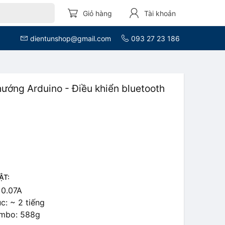
Giỏ hàng
Tài khoản
dientunshop@gmail.com
093 27 23 186
ướng Arduino - Điều khiển bluetooth
ẬT:
 0.07A
ục: ~ 2 tiếng
ombo: 588g