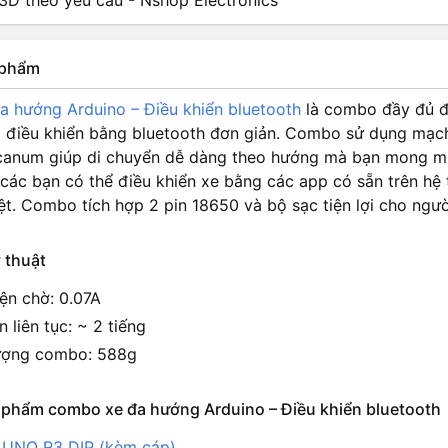
n phẩm
 hướng Arduino – Điều khiển bluetooth
là combo đầy đủ để
 điều khiển bằng bluetooth đơn giản. Combo sử dụng mạch
anum giúp di chuyển dễ dàng theo hướng mà bạn mong m
các bạn có thể điều khiển xe bằng các app có sẵn trên hệ 
ệt. Combo tích hợp 2 pin 18650 và bộ sạc tiện lợi cho ngườ
 thuật
ện chờ: 0.07A
n liên tục: ~ 2 tiếng
ượng combo: 588g
 phẩm combo xe đa hướng Arduino – Điều khiển bluetooth
 UNO R3 DIP (kèm cáp)