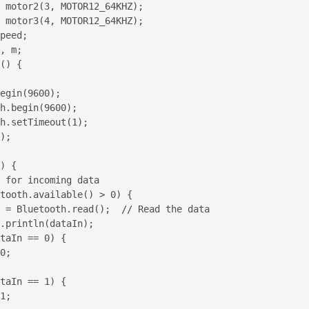
 motor2(3, MOTOR12_64KHZ); 

 motor3(4, MOTOR12_64KHZ);

peed;

, m;

() {

egin(9600);

h.begin(9600); 

h.setTimeout(1);

);

) {

 for incoming data

tooth.available() > 0) {

 = Bluetooth.read();  // Read the data

.println(dataIn);

taIn == 0) {

0;

taIn == 1) {

1;
