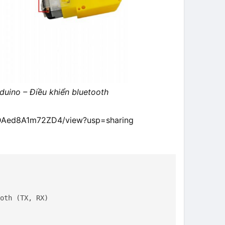
uino – Điều khiển bluetooth
iaDAed8A1m72ZD4/view?usp=sharing
oth (TX, RX)
