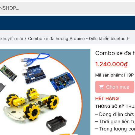
khuyến mãi
Combo xe đa hướng Arduino - Điều khiển bluetooth
Combo xe đa h
1.240.000₫
Mã sản phẩm:
IH9P
Chọn mua
HẾT HÀNG
THÔNG SỐ KỸ THU
– Dòng điện chờ:
–
Thời gian liên t
–
Trọng lượng c