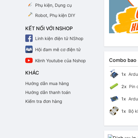
Phụ kiện, Dụng cụ
Robot, Phụ kiện DIY
KẾT NỐI VỚI NSHOP
Linh kiện điện tử NShop
Hội đam mê cơ điện tử
Combo bao
Kênh Youtube của Nshop
KHÁC
1x
Ardu
Hướng dẫn mua hàng
2x
Pin 
Hướng dẫn thanh toán
1x
Ardui
Kiểm tra đơn hàng
1x
Bộ kh