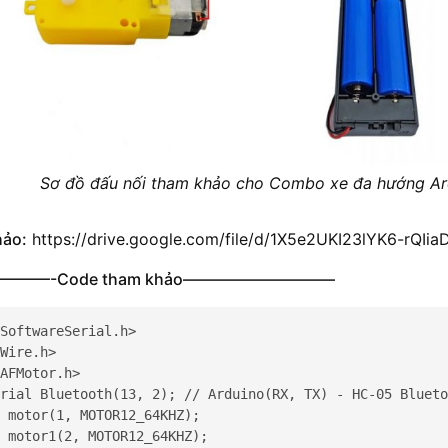
Sơ đồ đấu nối tham khảo cho Combo xe đa hướng Ard
hảo:
https://drive.google.com/file/d/1X5e2UKI23lYK6-rQI
——-Code tham khảo—————————–
SoftwareSerial.h>

Wire.h>

AFMotor.h>

rial Bluetooth(13, 2); // Arduino(RX, TX) - HC-05 Blueto
 motor(1, MOTOR12_64KHZ); 

 motor1(2, MOTOR12_64KHZ); 
