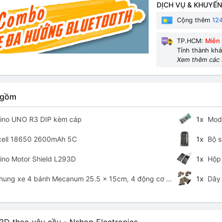
DỊCH VỤ & KHUYẾN
Cộng thêm
12
TP.HCM:
Miễn 
Tỉnh thành kh
Xem thêm các 
 gồm
ino UNO R3 DIP kèm cáp
1x
Modul
cell 18650 2600mAh 5C
1x
Bộ s
no Motor Shield L293D
1x
Hộp P
ung xe 4 bánh Mecanum 25.5 x 15cm, 4 động cơ vàng
1x
Dây C