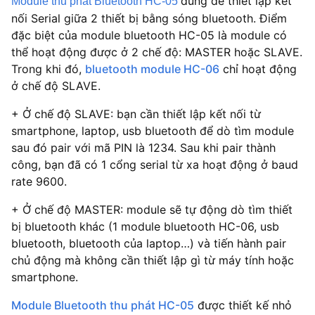
dùng để thiết lập kết
Module thu phát Bluetooth HC-05
nối Serial giữa 2 thiết bị bằng sóng bluetooth. Điểm
đặc biệt của module bluetooth HC-05 là module có
thể hoạt động được ở 2 chế độ: MASTER hoặc SLAVE.
Trong khi đó,
bluetooth module HC-06
chỉ hoạt động
ở chế độ SLAVE.
+ Ở chế độ SLAVE: bạn cần thiết lập kết nối từ
smartphone, laptop, usb bluetooth để dò tìm module
sau đó pair với mã PIN là 1234. Sau khi pair thành
công, bạn đã có 1 cổng serial từ xa hoạt động ở baud
rate 9600.
+ Ở chế độ MASTER: module sẽ tự động dò tìm thiết
bị bluetooth khác (1 module bluetooth HC-06, usb
bluetooth, bluetooth của laptop…) và tiến hành pair
chủ động mà không cần thiết lập gì từ máy tính hoặc
smartphone.
Module Bluetooth thu phát HC-05
được thiết kế nhỏ