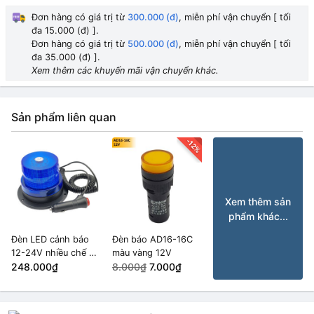
Đơn hàng có giá trị từ
300.000 (đ)
, miễn phí vận chuyển [ tối
đa 15.000 (đ) ].
Đơn hàng có giá trị từ
500.000 (đ)
, miễn phí vận chuyển [ tối
đa 35.000 (đ) ].
Xem thêm các khuyến mãi vận chuyển khác.
Sản phẩm liên quan
-12%
Xem thêm sản
phẩm khác...
Đèn LED cảnh báo
Đèn báo AD16-16C
12-24V nhiều chế độ
màu vàng 12V
màu Xanh Lam
248.000₫
8.000₫
7.000₫