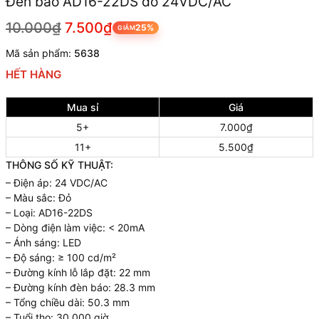
Đèn báo AD16-22DS đỏ 24VDC/AC
10.000₫
7.500₫
25%
GIẢM
Mã sản phẩm:
5638
HẾT HÀNG
Mua sỉ
Giá
5+
7.000₫
11+
5.500₫
THÔNG SỐ KỸ THUẬT:
– Điện áp: 24 VDC/AC
– Màu sắc: Đỏ
– Loại: AD16-22DS
– Dòng điện làm việc: < 20mA
– Ánh sáng: LED
– Độ sáng: ≥ 100 cd/m²
– Đường kính lỗ lắp đặt: 22 mm
– Đường kính đèn báo: 28.3 mm
– Tổng chiều dài: 50.3 mm
– Tuổi thọ: 30.000 giờ