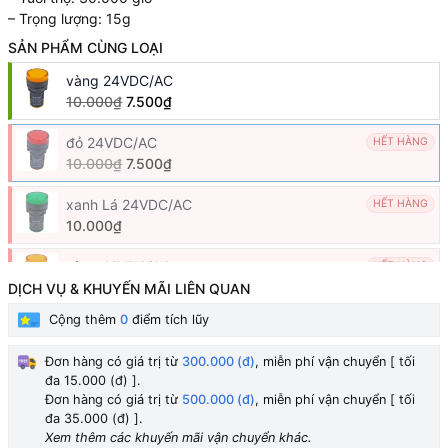
– Trọng lượng: 15g
SẢN PHẨM CÙNG LOẠI
vàng 24VDC/AC
10.000₫
7.500₫
đỏ 24VDC/AC
HẾT HÀNG
10.000₫
7.500₫
xanh Lá 24VDC/AC
HẾT HÀNG
10.000₫
vàng 12VDC/AC
HẾT HÀNG
10.000₫
9.000₫
DỊCH VỤ & KHUYẾN MÃI LIÊN QUAN
Cộng thêm
0
điểm tích lũy
đỏ 12VDC/AC
HẾT HÀNG
10.000₫
7.500₫
Đơn hàng có giá trị từ
300.000 (đ)
, miễn phí vận chuyển [ tối
đa 15.000 (đ) ].
xanh Lá 12VDC/AC
HẾT HÀNG
Đơn hàng có giá trị từ
500.000 (đ)
, miễn phí vận chuyển [ tối
10.000₫
9.000₫
đa 35.000 (đ) ].
Xem thêm các khuyến mãi vận chuyển khác.