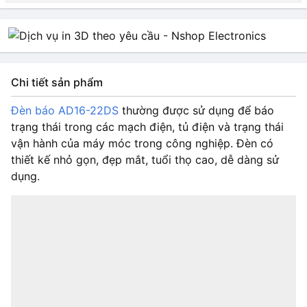
vàng 220VDC/AC
HẾT HÀNG
10.000₫
đỏ 220VDC/AC
HẾT HÀNG
10.000₫
Chi tiết sản phẩm
xanh Lá 220VDC/AC
HẾT HÀNG
10.000₫
Đèn báo AD16-22DS
thường được sử dụng để báo
trạng thái trong các mạch điện, tủ điện và trạng thái
Trắng 220VDC/AC
HẾT HÀNG
vận hành của máy móc trong công nghiệp. Đèn có
12.000₫
thiết kế nhỏ gọn, đẹp mắt, tuổi thọ cao, dễ dàng sử
dụng.