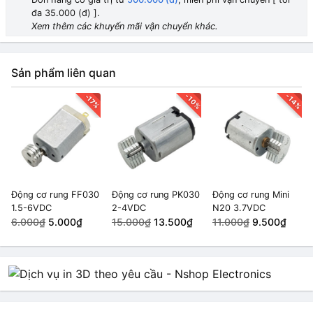
đa 35.000 (đ) ].
Xem thêm các khuyến mãi vận chuyển khác.
Sản phẩm liên quan
-10%
-14%
-17%
Động cơ rung FF030
Động cơ rung PK030
Động cơ rung Mini
1.5-6VDC
2-4VDC
N20 3.7VDC
6.000₫
5.000₫
15.000₫
13.500₫
11.000₫
9.500₫