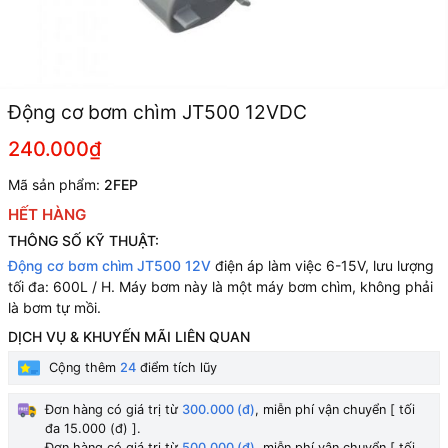
Động cơ bơm chìm JT500 12VDC
240.000₫
Mã sản phẩm:
2FEP
HẾT HÀNG
THÔNG SỐ KỸ THUẬT:
Động cơ bơm chìm JT500 12V
điện áp làm việc 6-15V, lưu lượng
tối đa: 600L / H. Máy bơm này là một máy bơm chìm, không phải
là bơm tự mồi.
DỊCH VỤ & KHUYẾN MÃI LIÊN QUAN
Cộng thêm
24
điểm tích lũy
Đơn hàng có giá trị từ
300.000 (đ)
, miễn phí vận chuyển [ tối
đa 15.000 (đ) ].
Đơn hàng có giá trị từ
500.000 (đ)
, miễn phí vận chuyển [ tối