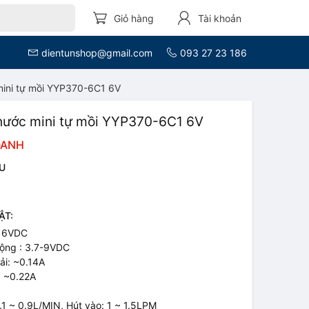
Giỏ hàng
Tài khoản
dientunshop@gmail.com
093 27 23 186
ini tự mồi YYP370-6C1 6V
nước mini tự mồi YYP370-6C1 6V
OANH
U
ẬT:
: 6VDC
động : 3.7-9VDC
ải: ~0.14A
: ~0.22A
.1 ~ 0.9L/MIN, Hút vào: 1 ~ 1.5LPM