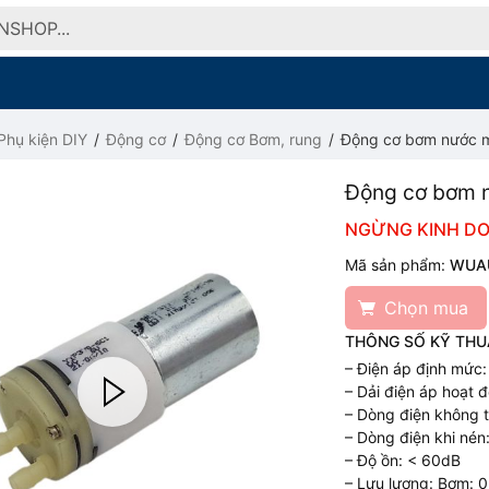
Phụ kiện DIY
Động cơ
Động cơ Bơm, rung
Động cơ bơm nước m
Động cơ bơm 
NGỪNG KINH D
Mã sản phẩm:
WUA
Chọn mua
THÔNG SỐ KỸ THU
– Điện áp định mức
– Dải điện áp hoạt 
– Dòng điện không t
– Dòng điện khi nén
– Độ ồn: < 60dB
– Lưu lượng: Bơm: 0