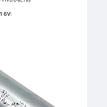
ồi YYP370-6C1 6V
1 6V: