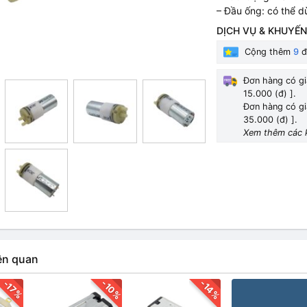
– Đầu ống: có thể 
DỊCH VỤ & KHUYẾN
Cộng thêm
9
đ
Đơn hàng có gi
15.000 (đ) ].
Đơn hàng có gi
35.000 (đ) ].
Xem thêm các 
ên quan
-10%
-14%
-17%