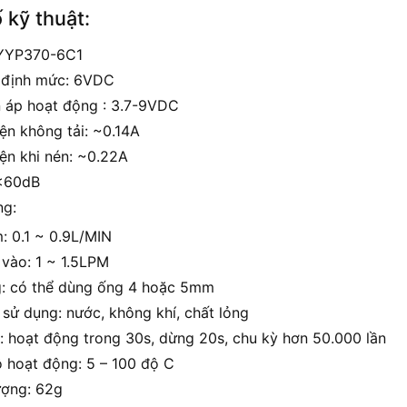
 kỹ thuật:
 YYP370-6C1
 định mức: 6VDC
n áp hoạt động : 3.7-9VDC
ện không tải: ~0.14A
ện khi nén: ~0.22A
<60dB
ng:
: 0.1 ~ 0.9L/MIN
 vào: 1 ~ 1.5LPM
: có thể dùng ống 4 hoặc 5mm
 sử dụng: nước, không khí, chất lỏng
ọ: hoạt động trong 30s, dừng 20s, chu kỳ hơn 50.000 lần
ộ hoạt động: 5 – 100 độ C
ượng: 62g