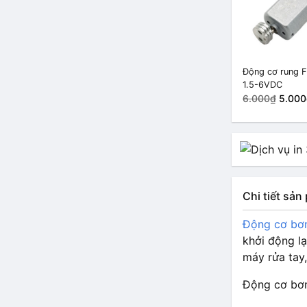
Động cơ rung 
1.5-6VDC
6.000₫
5.000
Chi tiết sả
Động cơ bơ
khởi động lạ
máy rửa tay
Động cơ bơm