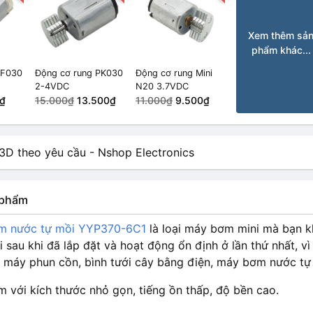
Xem thêm sả
phẩm khác...
FF030
Động cơ rung PK030
Động cơ rung Mini
2-4VDC
N20 3.7VDC
₫
15.000₫
13.500₫
11.000₫
9.500₫
n phẩm
m nước tự mồi YYP370-6C1
là loại máy bơm mini mà bạn k
i sau khi đã lắp đặt và hoạt động ổn định ở lần thứ nhất,
, máy phun cồn, bình tưới cây bằng điện, máy bơm nước t
 với kích thước nhỏ gọn, tiếng ồn thấp, độ bền cao.