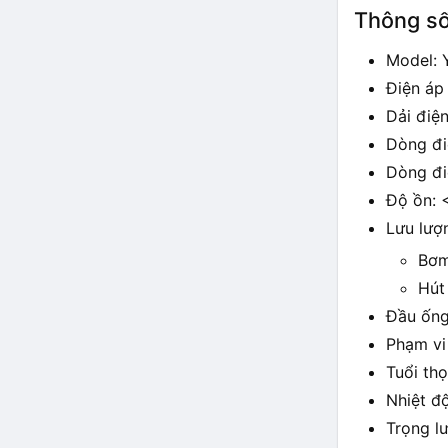
Thông số
Model:
Điện áp
Dải điệ
Dòng đi
Dòng đi
Độ ồn: 
Lưu lượ
Bơm
Hút
Đầu ống
Phạm vi
Tuổi th
Nhiệt đ
Trọng l