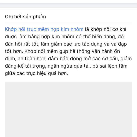
5-5mm
HẾT HÀNG
18.000₫
Chi tiết sản phẩm
5-8mm
HẾT HÀNG
Khớp nối trục mềm hợp kim nhôm
là khớp nối cơ khí
17.000₫
được làm bằng hợp kim nhôm có thể biến dạng, độ
đàn hồi rất tốt, làm giảm các lực tác dụng và va đập
tốt hơn. Khớp nối mềm gúp hệ thống vận hành ổn
định, an toàn hơn, đảm bảo đóng mở các cơ cấu, giảm
đáng kể tải trọng, ngăn ngừa quá tải, bù sai lệch tâm
giữa các trục hiệu quả hơn.