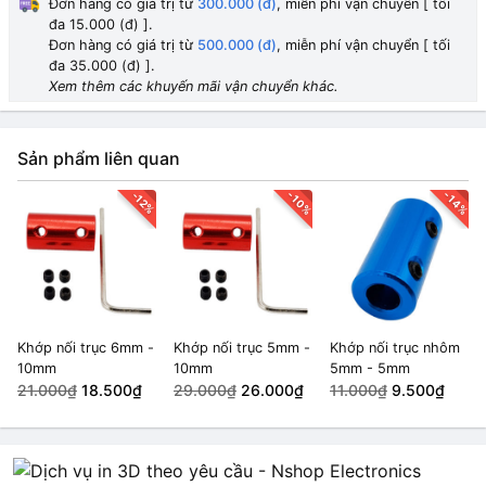
Đơn hàng có giá trị từ
300.000 (đ)
, miễn phí vận chuyển [ tối
đa 15.000 (đ) ].
10-10mm
HẾT HÀNG
Đơn hàng có giá trị từ
500.000 (đ)
, miễn phí vận chuyển [ tối
19.000₫
đa 35.000 (đ) ].
Xem thêm các khuyến mãi vận chuyển khác.
6-7mm
HẾT HÀNG
18.000₫
16.000₫
Sản phẩm liên quan
4-8mm
HẾT HÀNG
19.000₫
-10%
-14%
-12%
7-8mm
HẾT HÀNG
27.000₫
8-8mm
HẾT HÀNG
17.000₫
Khớp nối trục 6mm -
Khớp nối trục 5mm -
Khớp nối trục nhôm
10mm
10mm
5mm - 5mm
6-8mm
HẾT HÀNG
21.000₫
18.500₫
29.000₫
26.000₫
11.000₫
9.500₫
19.000₫
15.000₫
6-6mm
HẾT HÀNG
19.000₫