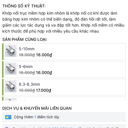
THÔNG SỐ KỸ THUẬT:
Khớp nối trục mềm hợp kim nhôm là khớp nối cơ khí được làm
bằng hợp kim nhôm có thể biến dạng, độ đàn hồi rất tốt, làm
giảm các lực tác dụng và va đập tốt hơn. Khớp nối mềm có nhiều
kích thước để phù hợp với nhiều yêu cầu khác nhau
SẢN PHẨM CÙNG LOẠI
5-10mm
18.000₫
16.000₫
5-6mm
18.000₫
16.000₫
6.3-6.3mm
19.000₫
17.000₫
4-5mm
17.000₫
15.000₫
DỊCH VỤ & KHUYẾN MÃI LIÊN QUAN
Cộng thêm
1
điểm tích lũy
4-6mm
HẾT HÀNG
17.000₫