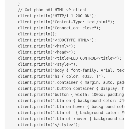
    }

    // Gửi phản hồi HTML về client

    client.println("HTTP/1.1 200 OK");

    client.println("Content-Type: text/html");

    client.println("Connection: close");

    client.println();

    client.println("<!DOCTYPE HTML>");

    client.println("<html>");

    client.println("<head>");

    client.println("<title>LED CONTROL</title>");

    client.println("<style>");

    client.println("body { font-family: Arial; text-
    client.println("h1 { color: #333; }");

    client.println(".container { margin: auto; paddi
    client.println(".button-container { display: fle
    client.println("button { width: 100px; padding: 
    client.println(".btn-on { background-color: #4CA
    client.println(".btn-on:hover { background-color:
    client.println(".btn-off { background-color: #00
    client.println(".btn-off:hover { background-color
    client.println("</style>");
