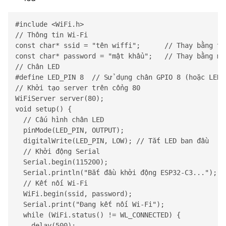
#include <WiFi.h>

// Thông tin Wi-Fi

const char* ssid = "tên wiffi";      // Thay bằng tên
const char* password = "mật khẩu";   // Thay bằng mậ
// Chân LED

#define LED_PIN 8  // Sử dụng chân GPIO 8 (hoặc LED t
// Khởi tạo server trên cổng 80

WiFiServer server(80);

void setup() {

  // Cấu hình chân LED

  pinMode(LED_PIN, OUTPUT);

  digitalWrite(LED_PIN, LOW); // Tắt LED ban đầu

  // Khởi động Serial

  Serial.begin(115200);

  Serial.println("Bắt đầu khởi động ESP32-C3...");

  // Kết nối Wi-Fi

  WiFi.begin(ssid, password);

  Serial.print("Đang kết nối Wi-Fi");

  while (WiFi.status() != WL_CONNECTED) {

    delay(500);
