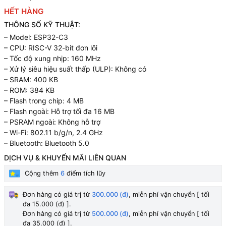
HẾT HÀNG
THÔNG SỐ KỸ THUẬT:
– Model: ESP32-C3
– CPU: RISC-V 32-bit đơn lõi
– Tốc độ xung nhịp: 160 MHz
– Xử lý siêu hiệu suất thấp (ULP): Không có
– SRAM: 400 KB
– ROM: 384 KB
– Flash trong chip: 4 MB
– Flash ngoài: Hỗ trợ tối đa 16 MB
– PSRAM ngoài: Không hỗ trợ
– Wi-Fi: 802.11 b/g/n, 2.4 GHz
– Bluetooth: Bluetooth 5.0
DỊCH VỤ & KHUYẾN MÃI LIÊN QUAN
Cộng thêm
6
điểm tích lũy
Đơn hàng có giá trị từ
300.000 (đ)
, miễn phí vận chuyển [ tối
đa 15.000 (đ) ].
Đơn hàng có giá trị từ
500.000 (đ)
, miễn phí vận chuyển [ tối
đa 35.000 (đ) ].