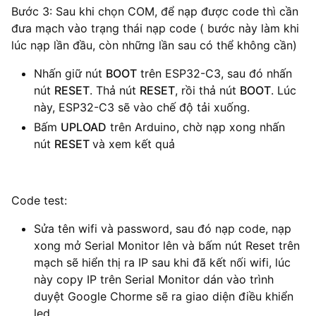
Bước 3: Sau khi chọn COM, để nạp được code thì cần
đưa mạch vào trạng thái nạp code ( bước này làm khi
lúc nạp lần đầu, còn những lần sau có thể không cần)
Nhấn giữ nút
BOOT
trên ESP32-C3, sau đó nhấn
nút
RESET
. Thả nút
RESET
, rồi thả nút
BOOT
. Lúc
này, ESP32-C3 sẽ vào chế độ tải xuống.
Bấm
UPLOAD
trên Arduino, chờ nạp xong nhấn
nút
RESET
và xem kết quả
Code test:
Sửa tên wifi và password, sau đó nạp code, nạp
xong mở Serial Monitor lên và bấm nút Reset trên
mạch sẽ hiển thị ra IP sau khi đã kết nối wifi, lúc
này copy IP trên Serial Monitor dán vào trình
duyệt Google Chorme sẽ ra giao diện điều khiển
led