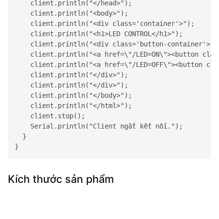
    client.println("</head>");

    client.println("<body>");

    client.println("<div class='container'>");

    client.println("<h1>LED CONTROL</h1>");

    client.println("<div class='button-container'>");
    client.println("<a href=\"/LED=ON\"><button clas
    client.println("<a href=\"/LED=OFF\"><button cla
    client.println("</div>");

    client.println("</div>");

    client.println("</body>");

    client.println("</html>");

    client.stop();

    Serial.println("Client ngắt kết nối.");

  }

}
Kích thước sản phẩm