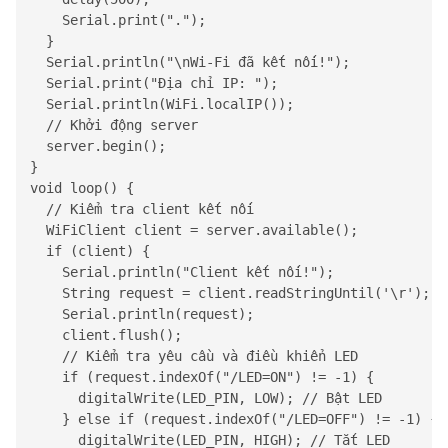
    Serial.print(".");

  }

  Serial.println("\nWi-Fi đã kết nối!");

  Serial.print("Địa chỉ IP: ");

  Serial.println(WiFi.localIP());

  // Khởi động server

  server.begin();

}

void loop() {

  // Kiểm tra client kết nối

  WiFiClient client = server.available();

  if (client) {

    Serial.println("Client kết nối!");

    String request = client.readStringUntil('\r'); /
    Serial.println(request);

    client.flush();

    // Kiểm tra yêu cầu và điều khiển LED

    if (request.indexOf("/LED=ON") != -1) {

      digitalWrite(LED_PIN, LOW); // Bật LED

    } else if (request.indexOf("/LED=OFF") != -1) {

      digitalWrite(LED_PIN, HIGH); // Tắt LED
