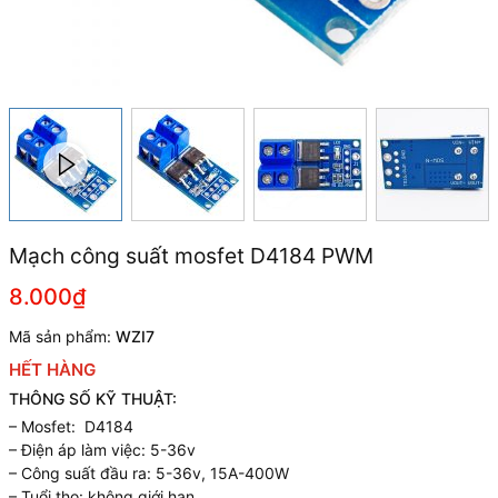
Mạch công suất mosfet D4184 PWM
8.000₫
Mã sản phẩm:
WZI7
HẾT HÀNG
THÔNG SỐ KỸ THUẬT:
– Mosfet: D4184
– Điện áp làm việc: 5-36v
– Công suất đầu ra: 5-36v, 15A-400W
– Tuổi thọ: không giới hạn