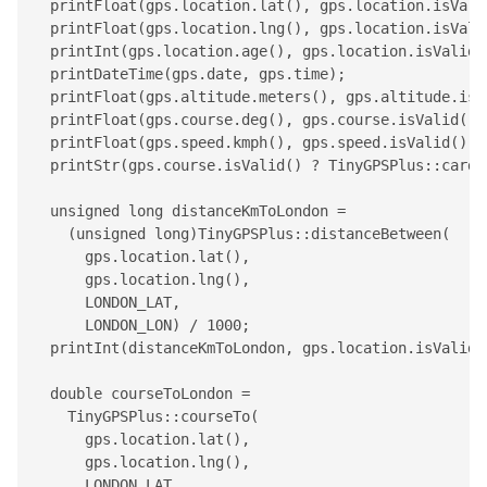
  printFloat(gps.location.lat(), gps.location.isValid
  printFloat(gps.location.lng(), gps.location.isValid
  printInt(gps.location.age(), gps.location.isValid()
  printDateTime(gps.date, gps.time);

  printFloat(gps.altitude.meters(), gps.altitude.isVa
  printFloat(gps.course.deg(), gps.course.isValid(), 
  printFloat(gps.speed.kmph(), gps.speed.isValid(), 6
  printStr(gps.course.isValid() ? 
TinyGPSPlus
::cardi
  unsigned long distanceKmToLondon =

    (unsigned long)
TinyGPSPlus
::distanceBetween(

      gps.location.lat(),

      gps.location.lng(),

      LONDON_LAT, 

      LONDON_LON) / 1000;

  printInt(distanceKmToLondon, gps.location.isValid()
  double courseToLondon =

TinyGPSPlus
::courseTo(

      gps.location.lat(),

      gps.location.lng(),

      LONDON_LAT, 
