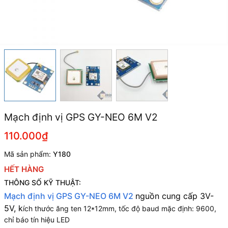
Mạch định vị GPS GY-NEO 6M V2
110.000₫
Mã sản phẩm:
Y180
HẾT HÀNG
THÔNG SỐ KỸ THUẬT:
Mạch định vị GPS GY-NEO 6M V2
nguồn cung cấp 3V-
5V, k
ích thước ăng ten 12*12mm, tốc độ baud mặc định: 9600,
chỉ báo tín hiệu LED