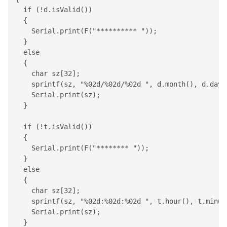
  if (!d.isValid())

  {

Serial
.print(F("********** "));

  }

  else

  {

    char sz[32];

    sprintf(sz, "%02d/%02d/%02d ", d.month(), d.day()
Serial
.print(sz);

  }

  if (!t.isValid())

  {

Serial
.print(F("******** "));

  }

  else

  {

    char sz[32];

    sprintf(sz, "%02d:%02d:%02d ", t.hour(), t.minute
Serial
.print(sz);

  }
