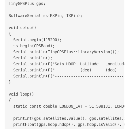
TinyGPSPlus
 gps;

SoftwareSerial
 ss(RXPin, TXPin);

void setup()

{

Serial
.begin(115200);

  ss.begin(GPSBaud);

Serial
.println(
TinyGPSPlus
::libraryVersion());

Serial
.println();

Serial
.println(F("Sats HDOP  Latitude   Longitude 
Serial
.println(F("           (deg)      (deg)     
Serial
.println(F("--------------------------------
}

void loop()

{

  static const double LONDON_LAT = 51.508131, LONDON_
  printInt(gps.satellites.value(), gps.satellites.isV
  printFloat(gps.hdop.hdop(), gps.hdop.isValid(), 6, 