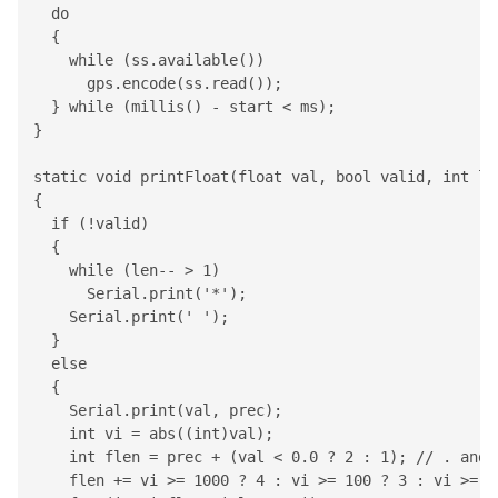
  do 

  {

    while (ss.available())

      gps.encode(ss.read());

  } while (millis() - start < ms);

}

static void printFloat(float val, bool valid, int len
{

  if (!valid)

  {

    while (len-- > 1)

Serial
.print('*');

Serial
.print(' ');

  }

  else

  {

Serial
.print(val, prec);

    int vi = abs((int)val);

    int flen = prec + (val < 0.0 ? 2 : 1); // . and -
    flen += vi >= 1000 ? 4 : vi >= 100 ? 3 : vi >= 10