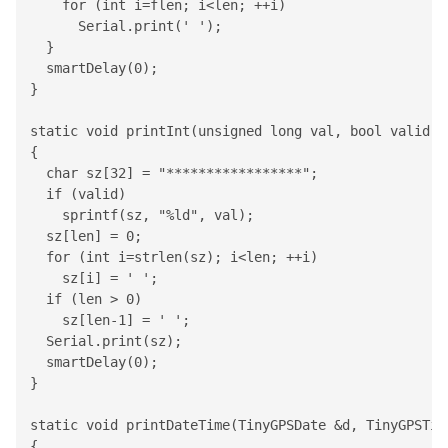
    for (int i=flen; i<len; ++i)

Serial
.print(' ');

  }

  smartDelay(0);

}

static void printInt(unsigned long val, bool valid, i
{

  char sz[32] = "*****************";

  if (valid)

    sprintf(sz, "%ld", val);

  sz[len] = 0;

  for (int i=strlen(sz); i<len; ++i)

    sz[i] = ' ';

  if (len > 0) 

    sz[len-1] = ' ';

Serial
.print(sz);

  smartDelay(0);

}

static void printDateTime(
TinyGPSDate
 &d, 
TinyGPSTim
{
