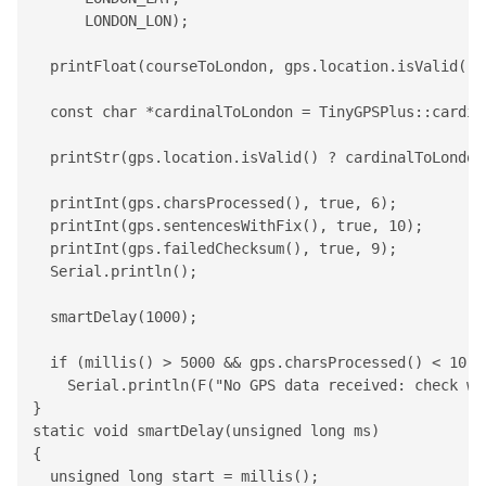
      LONDON_LON);

  printFloat(courseToLondon, gps.location.isValid(), 
  const char *cardinalToLondon = 
TinyGPSPlus
::cardin
  printStr(gps.location.isValid() ? cardinalToLondon 
  printInt(gps.charsProcessed(), true, 6);

  printInt(gps.sentencesWithFix(), true, 10);

  printInt(gps.failedChecksum(), true, 9);

Serial
.println();

  smartDelay(1000);

  if (millis() > 5000 && gps.charsProcessed() < 10)

Serial
.println(F("No GPS data received: check wir
}

static void smartDelay(unsigned long ms)

{

  unsigned long start = millis();
