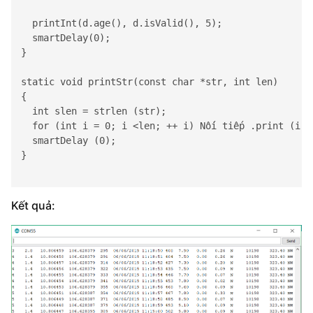
  printInt(d.age(), d.isValid(), 5);

  smartDelay(0);

}

static void printStr(const char *str, int len)

{
  int slen = strlen (str); 
  for (int i = 0; i <len; ++ i) 
Nối tiếp
 .print (i <
  smartDelay (0); 
}
Kết quả: