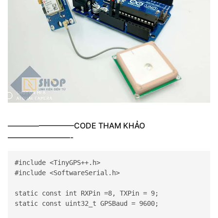
————————–CODE THAM KHẢO
————————-
#include <TinyGPS++.h>

#include <
SoftwareSerial
.h>

static const int RXPin =8, TXPin = 9;

static const uint32_t GPSBaud = 9600;
