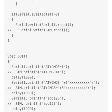
    }

  if(
Serial
.available()>0)

  {

Serial
.write(
Serial1
.read());

//    Serial.write(SIM.read());

  } 

}

void GUI()

{

Serial1
.println("AT+CMGF=1");

//  SIM.println("AT+CMGF=1");

  delay(1000);

Serial1
.println("AT+CMGS="+84xxxxxxxxxx"r");

//  SIM.println("AT+CMGS="+84xxxxxxxxxx"r");

  delay(1000);

Serial1
. println("abc123");

//  SIM. println("abc123");

  delay(1000);
