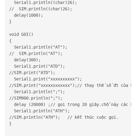
Serial1
.println((char)26);

//  SIM.println((char)26);

  delay(1000);

}

void GOI()

{

Serial1
.println("AT");

//  SIM.println("AT");

  delay(300);

Serial1
.print("ATD");

//SIM.print("ATD");

Serial1
.print("xxxxxxxxxx");

//SIM.print("xxxxxxxxxxxx");// thay thế số đt của bạn
Serial1
.println(";");

//SIM900.println(";");

  delay (20000) ;// gọi trong 20 giây.chỗ này các bạ
Serial1
.println("ATH");

//SIM.println("ATH");   // kết thúc cuộc gọi.

}
