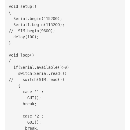
void setup()

{

Serial
.begin(115200);

Serial1
.begin(115200);

//  SIM.begin(9600);

  delay(100);  

}

void loop()

{

  if(
Serial
.available()>0) 

    switch(
Serial
.read())

//    switch(SIM.read())

    {

      case '1':

        GUI();

      break;

      case '2':

        GOI();

       break;
