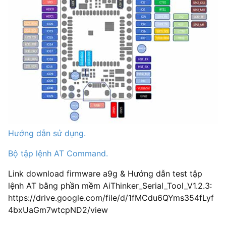
Hướng dẫn sử dụng.
Bộ tập lệnh AT Command.
Link download firmware a9g & Hướng dẫn test tập
lệnh AT bằng phần mềm AiThinker_Serial_Tool_V1.2.3:
https://drive.google.com/file/d/1fMCdu6QYms354fLyf
4bxUaGm7wtcpND2/view