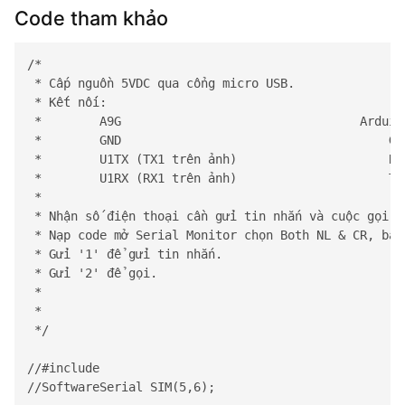
Code tham khảo
/*

 * Cấp nguồn 5VDC qua cổng micro USB.

 * Kết nối:

 *        A9G                                 Arduino
 *        GND                                     GND
 *        U1TX (TX1 trên ảnh)                     RX1
 *        U1RX (RX1 trên ảnh)                     TX1
 *        

 * Nhận số điện thoại cần gửi tin nhắn và cuộc gọi.  
 * Nạp code mở Serial Monitor chọn Both NL & CR, baud
 * Gửi '1' để gửi tin nhắn.

 * Gửi '2' để gọi.

 * 

 * 

 */

//#include

//SoftwareSerial SIM(5,6);
