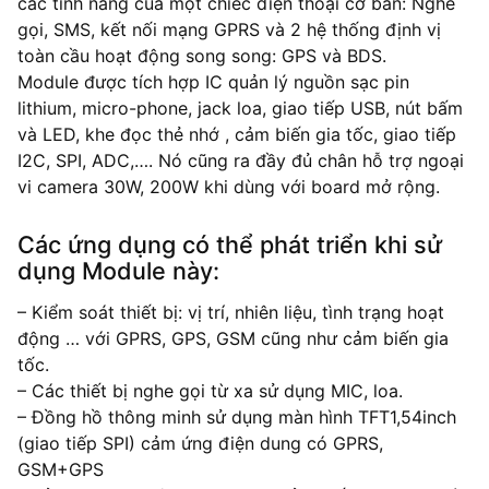
các tính năng của một chiếc điện thoại cơ bản: Nghe
gọi, SMS, kết nối mạng GPRS và 2 hệ thống định vị
toàn cầu hoạt động song song: GPS và BDS.
Module được tích hợp IC quản lý nguồn sạc pin
lithium, micro-phone, jack loa, giao tiếp USB, nút bấm
và LED, khe đọc thẻ nhớ , cảm biến gia tốc, giao tiếp
I2C, SPI, ADC,…. Nó cũng ra đầy đủ chân hỗ trợ ngoại
vi camera 30W, 200W khi dùng với board mở rộng.
Các ứng dụng có thể phát triển khi sử
dụng Module này:
– Kiểm soát thiết bị: vị trí, nhiên liệu, tình trạng hoạt
động … với GPRS, GPS, GSM cũng như cảm biến gia
tốc.
– Các thiết bị nghe gọi từ xa sử dụng MIC, loa.
– Đồng hồ thông minh sử dụng màn hình TFT1,54inch
(giao tiếp SPI) cảm ứng điện dung có GPRS,
GSM+GPS