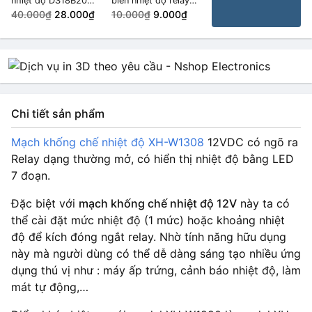
nhiệt độ DS18B20
biến nhiệt độ relay
cho Lua D1 Mini
40.000₫
28.000₫
chỉnh mức XH-W120
10.000₫
9.000₫
Chi tiết sản phẩm
Mạch khống chế nhiệt độ XH-W1308
12VDC có ngõ ra
Relay dạng thường mở, có hiển thị nhiệt độ bằng LED
7 đoạn.
Đặc biệt với
mạch khống chế nhiệt độ
12V
này ta có
thể cài đặt mức nhiệt độ (1 mức) hoặc khoảng nhiệt
độ để kích đóng ngắt relay. Nhờ tính năng hữu dụng
này mà người dùng có thể dễ dàng sáng tạo nhiều ứng
dụng thú vị như : máy ấp trứng, cảnh báo nhiệt độ, làm
mát tự động,…