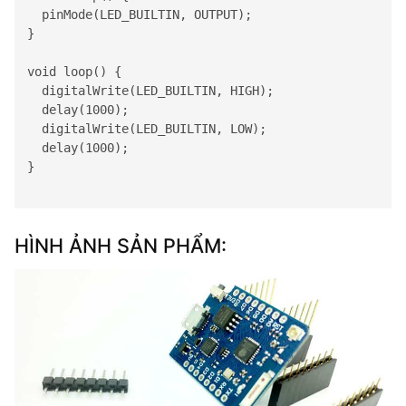
  pinMode(LED_BUILTIN, OUTPUT);

}

void loop() {

  digitalWrite(LED_BUILTIN, HIGH);   

  delay(1000);                       

  digitalWrite(LED_BUILTIN, LOW);   

  delay(1000);                       

}

HÌNH ẢNH SẢN PHẨM: