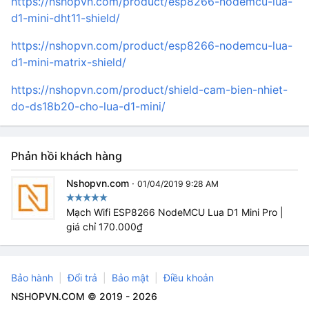
https://nshopvn.com/product/esp8266-nodemcu-lua-
d1-mini-dht11-shield/
https://nshopvn.com/product/esp8266-nodemcu-lua-
d1-mini-matrix-shield/
https://nshopvn.com/product/shield-cam-bien-nhiet-
do-ds18b20-cho-lua-d1-mini/
Phản hồi khách hàng
Nshopvn.com
·
01/04/2019 9:28 AM
Mạch Wifi ESP8266 NodeMCU Lua D1 Mini Pro |
giá chỉ 170.000₫
Bảo hành
Đổi trả
Bảo mật
Điều khoản
NSHOPVN.COM © 2019 - 2026