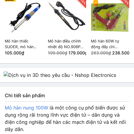
-10%
-10%
Mỏ hàn thiếc
Mỏ hàn điều chỉnh
Mỏ hàn 60W tự
SUOER, mỏ hàn
nhiệt độ NO.908P
động đẩy chì
nung loại tốt 60W
105.000₫
80W màn hình LCD
199.000₫
179.000₫
900M/936 220VAC
263.000₫
236.500₫
(SE-960)
Chi tiết sản phẩm
Mỏ hàn nung 100W
là một công cụ phổ biến được sử
dụng rộng rãi trong lĩnh vực điện tử – dân dụng và
điện công nghiệp để hàn các mạch điện tử và kết nối
dây dẫn.