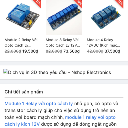
-10%
-11%
-11%
Module 2 Relay Với
Module 8 Relay Với
Module 4 Relay
Opto Cách Ly
Opto Cách Ly 12VDC
12VDC (Kích mức
(5VDC)
22.000₫
19.500₫
10A
82.000₫
73.500₫
thấp)
42.000₫
37.500₫
Chi tiết sản phẩm
Module 1 Relay với opto cách ly
nhỏ gọn, có opto và
transistor cách ly giúp cho việc sử dụng trở nên an
toàn với board mạch chính,
module 1 relay với opto
cách ly kích 12V
được sử dụng để đóng ngắt nguồn