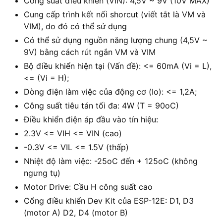
Công suất điều khiển (VIN): 4,5V ~ 9V (10V MAX)
Cung cấp trình kết nối shorcut (viết tắt là VM và
VIM), do đó có thể sử dụng
Có thể sử dụng nguồn năng lượng chung (4,5V ~
9V) bằng cách rút ngắn VM và VIM
Bộ điều khiển hiện tại (Vấn đề): <= 60mA (Vi = L),
<= (Vi = H);
Dòng điện làm việc của động cơ (Io): <= 1,2A;
Công suất tiêu tán tối đa: 4W (T = 90oC)
Điều khiển điện áp đầu vào tín hiệu:
2.3V <= VIH <= VIN (cao)
-0.3V <= VIL <= 1.5V (thấp)
Nhiệt độ làm việc: -25oC đến + 125oC (không
ngưng tụ)
Motor Drive: Cầu H công suất cao
Cổng điều khiển Dev Kit của ESP-12E: D1, D3
(motor A) D2, D4 (motor B)