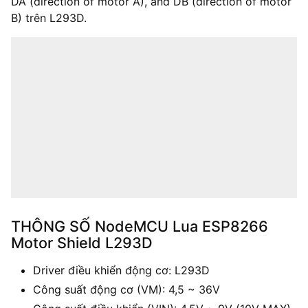
DA (direction of motor A), and DB (direction of motor
B) trên L293D.
THÔNG SỐ NodeMCU Lua ESP8266
Motor Shield L293D
Driver điều khiển động cơ: L293D
Công suất động cơ (VM): 4,5 ~ 36V