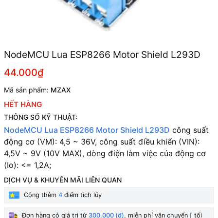
NodeMCU Lua ESP8266 Motor Shield L293D
44.000₫
Mã sản phẩm:
MZAX
HẾT HÀNG
THÔNG SỐ KỸ THUẬT:
NodeMCU Lua ESP8266 Motor Shield L293D
công suất
động cơ (VM): 4,5 ~ 36V,
công suất điều khiển (VIN):
4,5V ~ 9V (10V MAX), d
òng điện làm việc của động cơ
(Io): <= 1,2A;
DỊCH VỤ & KHUYẾN MÃI LIÊN QUAN
Cộng thêm
4
điểm tích lũy
Đơn hàng có giá trị từ
300.000 (đ)
, miễn phí vận chuyển [ tối