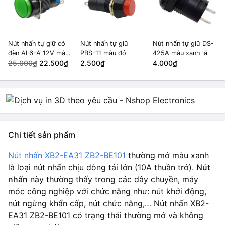
Nút nhấn tự giữ có
Nút nhấn tự giữ
Nút nhấn tự giữ DS-
đèn AL6-A 12V màu
PBS-11 màu đỏ
425A màu xanh lá
Xanh Lá
25.000₫
22.500₫
2.500₫
4.000₫
Chi tiết sản phẩm
Nút nhấn XB2-EA31 ZB2-BE101
thường mở màu xanh
là loại nút nhấn chịu dòng tải lớn (10A thuần trở).
Nút
nhấn
này thường thấy trong các dây chuyền, máy
móc công nghiệp với chức năng như: nút khởi động,
nút ngừng khẩn cấp, nút chức năng,… Nút nhấn XB2-
EA31 ZB2-BE101 có trạng thái thường mở và không