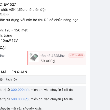
IC: EV1527
chế: ASK (điều chế biên độ)
ố định
đặt: sử dụng với các bộ thu RF có chức năng học
ền: 120 – 150 mét
h, trắng
: 10mW 12V
OẠI
Mhz
tần số 433Mhz
HẾT HÀNG
59.000₫
 MÃI LIÊN QUAN
iểm tích lũy
á trị từ
300.000 (đ)
, miễn phí vận chuyển [ tối đa
á trị từ
500.000 (đ)
, miễn phí vận chuyển [ tối đa
khuyến mãi vận chuyển khác.