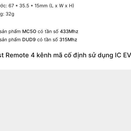
ước: 67 * 35.5 * 15mm (L x W x H)
g: 32g
sản phẩm
MC5O
có tần số
433Mhz
sản phẩm
DUD9
có tần số
315Mhz
st Remote 4 kênh mã cố định sử dụng IC E