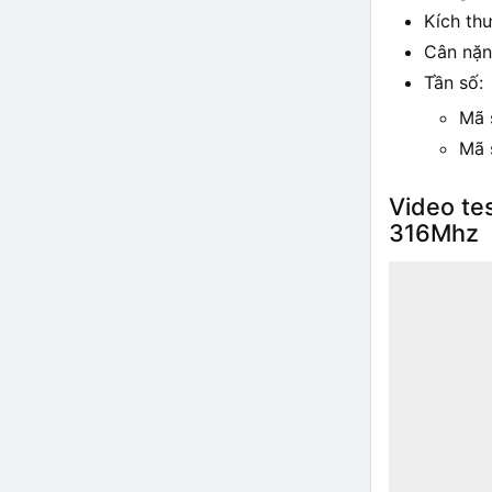
Kích th
Cân nặn
Tần số:
Mã 
Mã 
Video te
316Mhz