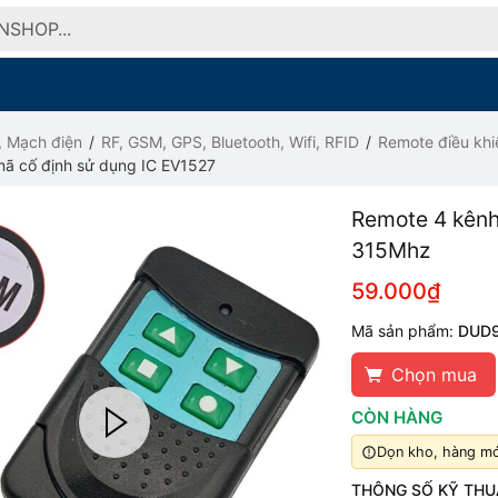
, Mạch điện
RF, GSM, GPS, Bluetooth, Wifi, RFID
Remote điều khi
ã cố định sử dụng IC EV1527
Remote 4 kênh
315Mhz
59.000₫
Mã sản phẩm:
DUD
Chọn mua
CÒN HÀNG
Dọn kho, hàng mới
THÔNG SỐ KỸ THU