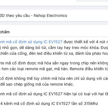
n phẩm
nh mã cố định sử dụng IC EV1527
được thiết kế với 4 nút 
 bị nhỏ gọn, dễ dàng bỏ túi, cầm tay hay treo móc khóa. Đư
khiển cửa cổng, đèn led điều khiển từ xa, đánh lửa pháo ho
te mã cố định được mã hóa sẵn ngay trong chip nên không 
 hơn các loại remote mã gạt, mã hàn. Remote điều khiển t
ố định không thể tùy chỉnh mã hóa nên chỉ sử dụng với cá
để sao chép giống mã của remote khác.
h mã cố định sử dụng IC EV1527 hiện tại có loại với hai tầ
4 kênh mã cố định sử dụng IC EV1527 tần số 315Mhz