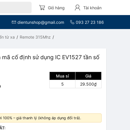
Giỏ hàng
Tài khoản
dientunshop@gmail.com
093 27 23 186
ển từ xa
Remote 315Mhz
 mã cố định sử dụng IC EV1527 tần số
Mua sỉ
Giá
5
29.500₫
9
 100% – giá thanh lý (không áp dụng đổi trả).
ẬT: