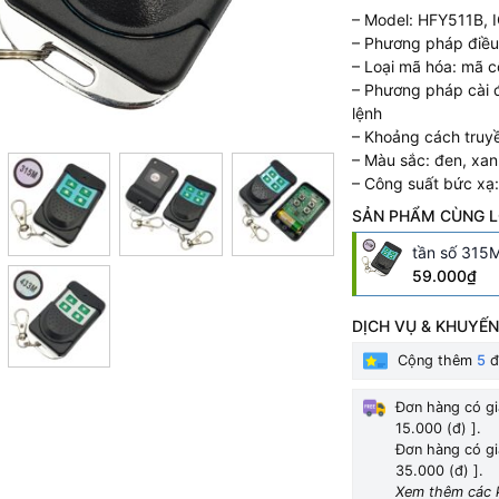
– Model: HFY511B, 
– Phương pháp điều 
– Loại mã hóa: mã c
– Phương pháp cài 
lệnh
– Khoảng cách truy
– Màu sắc: đen, xan
– Công suất bức xạ
SẢN PHẨM CÙNG L
tần số 315
59.000₫
DỊCH VỤ & KHUYẾN
Cộng thêm
5
đ
Đơn hàng có gi
15.000 (đ) ].
Đơn hàng có gi
35.000 (đ) ].
Xem thêm các 