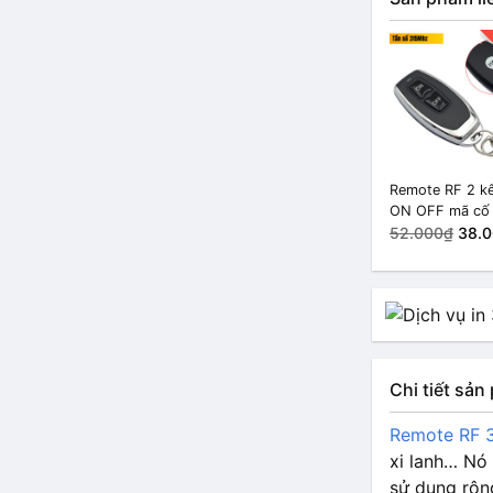
Remote RF 2 k
ON OFF mã cố 
EV1527 315Mh
52.000₫
38.
Chi tiết sả
Remote RF 3
xi lanh… Nó
sử dụng rộng