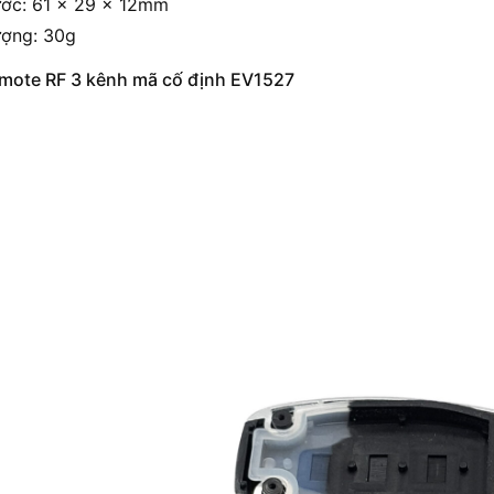
ước: 61 x 29 x 12mm
ượng: 30g
mote RF 3 kênh mã cố định EV1527