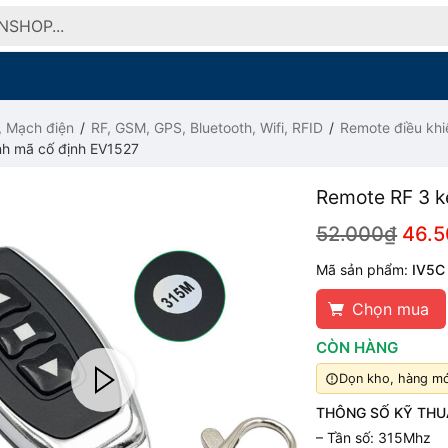
, Mạch điện
RF, GSM, GPS, Bluetooth, Wifi, RFID
Remote điều khi
h mã cố định EV1527
Remote RF 3 k
52.000₫
46.
Mã sản phẩm:
IV5C
Chọn mua
CÒN HÀNG
Dọn kho, hàng mới
THÔNG SỐ KỸ THU
– Tần số: 315Mhz