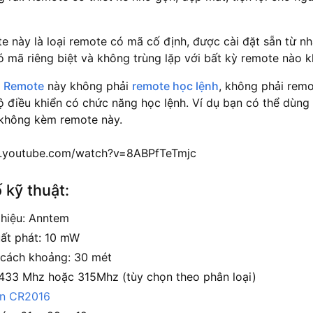
e này là loại remote có mã cố định, được cài đặt sẵn từ n
ó mã riêng biệt và không trùng lặp với bất kỳ remote nào k
:
Remote
này không phải
remote học lệnh
, không phải remo
ộ điều khiển có chức năng học lệnh. Ví dụ bạn có thể dùn
không kèm remote này.
w.youtube.com/watch?v=8ABPfTeTmjc
 kỹ thuật:
hiệu: Anntem
ất phát: 10 mW
cách khoảng: 30 mét
 433 Mhz hoặc 315Mhz (tùy chọn theo phân loại)
in CR2016