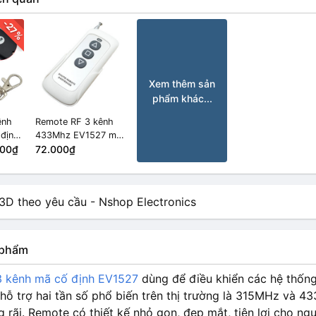
-27%
Xem thêm sản
phẩm khác...
ênh
Remote RF 3 kênh
định
433Mhz EV1527 mã
z
000₫
cố định có đế gắn
72.000₫
tường
n phẩm
 kênh mã cố định EV1527
dùng để điều khiển các hệ thống 
 hỗ trợ hai tần số phổ biến trên thị trường là 315MHz và 
 rãi. Remote có thiết kế nhỏ gọn, đẹp mắt, tiện lợi cho ng