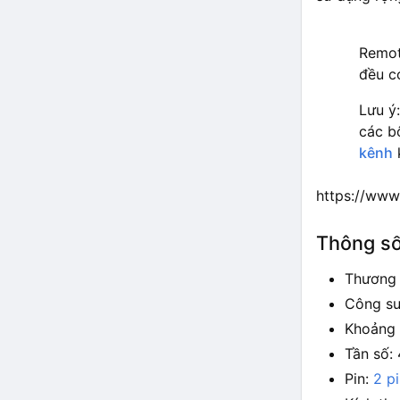
Remot
đều c
Lưu ý
các b
kênh
https://ww
Thông số
Thương 
Công su
Khoảng 
Tần số:
Pin:
2 p