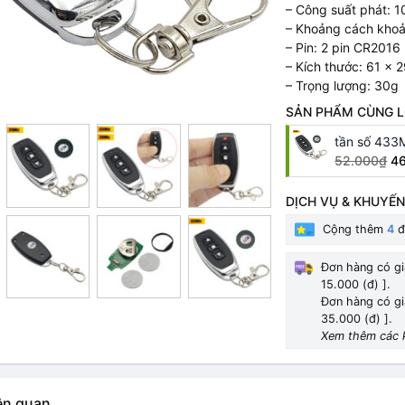
– Công suất phát: 
– Khoảng cách khoả
– Pin: 2 pin CR2016
– Kích thước: 61 x
– Trọng lượng: 30g
SẢN PHẨM CÙNG L
tần số 433
52.000₫
4
DỊCH VỤ & KHUYẾN
Cộng thêm
4
đ
Đơn hàng có gi
15.000 (đ) ].
Đơn hàng có gi
35.000 (đ) ].
Xem thêm các 
ên quan