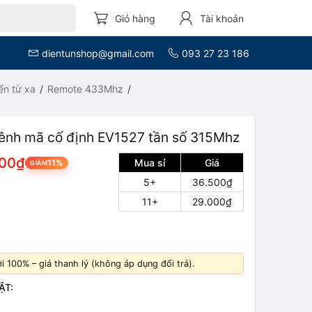
Giỏ hàng
Tài khoản
dientunshop@gmail.com
093 27 23 186
ển từ xa
Remote 433Mhz
ênh mã cố định EV1527 tần số 315Mhz
500₫
Mua sỉ
Giá
11%
GIẢM
5+
36.500₫
11+
29.000₫
 100% – giá thanh lý (không áp dụng đổi trả).
ẬT: