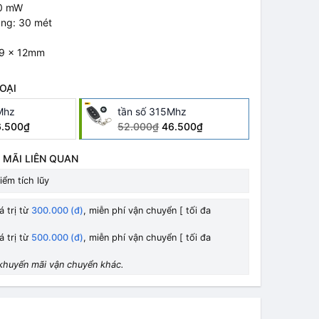
10 mW
ng: 30 mét
 29 x 12mm
OẠI
Mhz
tần số 315Mhz
6.500₫
52.000₫
46.500₫
 MÃI LIÊN QUAN
iểm tích lũy
á trị từ
300.000 (đ)
, miễn phí vận chuyển [ tối đa
á trị từ
500.000 (đ)
, miễn phí vận chuyển [ tối đa
khuyến mãi vận chuyển khác.