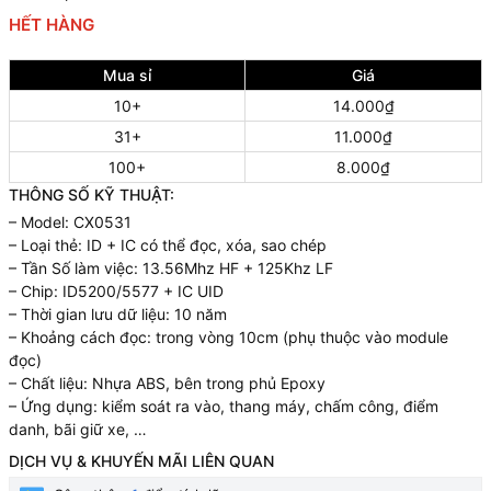
HẾT HÀNG
Mua sỉ
Giá
10+
14.000₫
31+
11.000₫
100+
8.000₫
THÔNG SỐ KỸ THUẬT:
– Model: CX0531
– Loại thẻ: ID + IC có thể đọc, xóa, sao chép
– Tần Số làm việc: 13.56Mhz HF + 125Khz LF
– Chip: ID5200/5577 + IC UID
– Thời gian lưu dữ liệu: 10 năm
– Khoảng cách đọc: trong vòng 10cm (phụ thuộc vào module
đọc)
– Chất liệu: Nhựa ABS, bên trong phủ Epoxy
– Ứng dụng: kiểm soát ra vào, thang máy, chấm công, điểm
danh, bãi giữ xe, …
DỊCH VỤ & KHUYẾN MÃI LIÊN QUAN