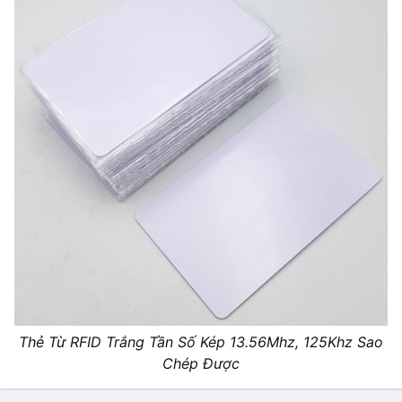
Thẻ Từ RFID Trắng Tần Số Kép 13.56Mhz, 125Khz Sao
Chép Được