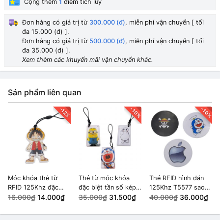
Cộng thêm
1
điểm tích lũy
Đơn hàng có giá trị từ
300.000 (đ)
, miễn phí vận chuyển [ tối
đa 15.000 (đ) ].
Đơn hàng có giá trị từ
500.000 (đ)
, miễn phí vận chuyển [ tối
đa 35.000 (đ) ].
Xem thêm các khuyến mãi vận chuyển khác.
Sản phẩm liên quan
-10%
-10%
-12%
Móc khóa thẻ từ
Thẻ từ móc khóa
Thẻ RFID hình dán
RFID 125Khz đặc
đặc biệt tần số kép
125Khz T5577 sao
biệt Sao Chép được
16.000₫
14.000₫
13.56Mhz, 125Khz
35.000₫
31.500₫
chép được
40.000₫
36.000₫
Luffy
sao chép được