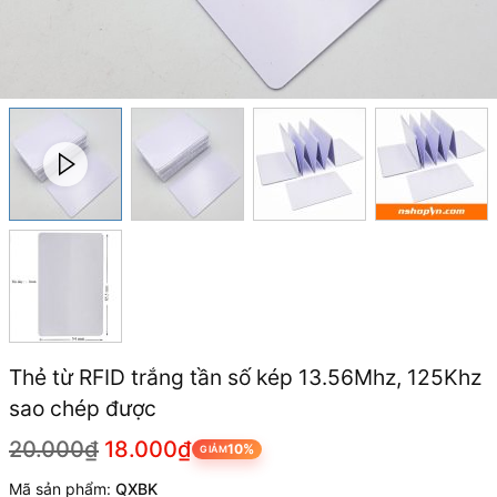
Thẻ từ RFID trắng tần số kép 13.56Mhz, 125Khz
sao chép được
20.000₫
18.000₫
10%
GIẢM
Mã sản phẩm:
QXBK