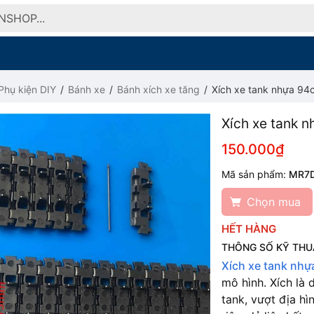
Phụ kiện DIY
Bánh xe
Bánh xích xe tăng
Xích xe tank nhựa 94
Xích xe tank 
150.000₫
Mã sản phẩm:
MR7
Chọn mua
HẾT HÀNG
THÔNG SỐ KỸ THU
Xích xe tank nh
mô hình. Xích là
tank, vượt địa h