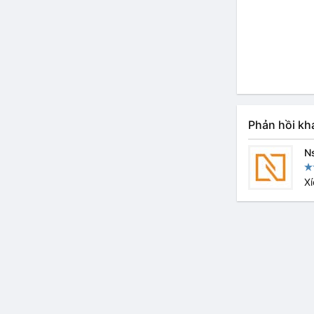
Phản hồi kh
N
Xí