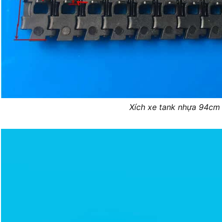
Xích xe tank nhựa 94cm