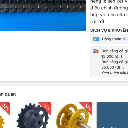
riêng lẻ liên kết
điều chỉnh đường
hợp với nhu cầu m
sát tốt
DỊCH VỤ & KHUYẾN
Cộng thêm
15
Đơn hàng có gi
15.000 (đ) ].
Đơn hàng có gi
35.000 (đ) ].
Xem thêm các 
ên quan
-30%
-10%
-11%