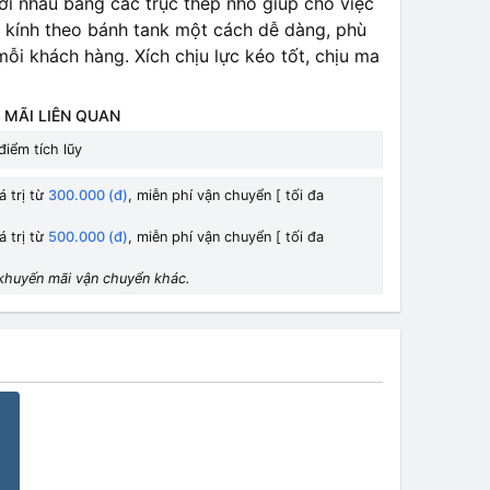
 với nhau bằng các trục thép nhỏ giúp cho việc
 kính theo bánh tank một cách dễ dàng, phù
ỗi khách hàng. Xích chịu lực kéo tốt, chịu ma
 MÃI LIÊN QUAN
điểm tích lũy
á trị từ
300.000 (đ)
, miễn phí vận chuyển [ tối đa
á trị từ
500.000 (đ)
, miễn phí vận chuyển [ tối đa
khuyến mãi vận chuyển khác.