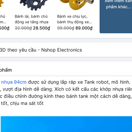
Xem thêm sả
phẩm khác...
chủ
Bánh lái, bánh chủ
Bánh xe chịu lực,
im
động xe tăng nhựa
bánh thụ động xe
500₫
32.000₫
28.500₫
tăng robot
99.000₫
89.000₫
n phẩm
k nhựa 94cm
được sử dụng lắp ráp xe Tank robot, mô hình. 
, vượt địa hình dễ dàng. Xích có kết cấu các khớp nhựa riên
ệc điều chỉnh đường kính theo bánh tank một cách dễ dàng,
 tốt, chịu ma sát tốt