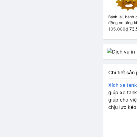
Bánh lái, bánh 
động xe tăng k
loại Trục 6mm
105.000₫
73.
Chi tiết sả
Xích xe tan
giúp xe tank
giúp cho vi
chịu lực kéo