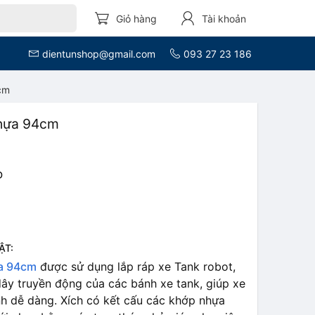
Giỏ hàng
Tài khoản
dientunshop@gmail.com
093 27 23 186
cm
nhựa 94cm
D
ẬT:
ựa 94cm
được sử dụng lắp ráp xe Tank robot,
 dây truyền động của các bánh xe tank, giúp xe
ình dễ dàng. Xích có kết cấu các khớp nhựa