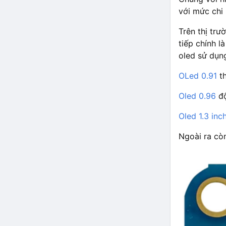
với mức chi
Trên thị trư
tiếp chính l
oled sử dụng
OLed 0.91
th
Oled 0.96
độ
Oled 1.3 inc
Ngoài ra cò