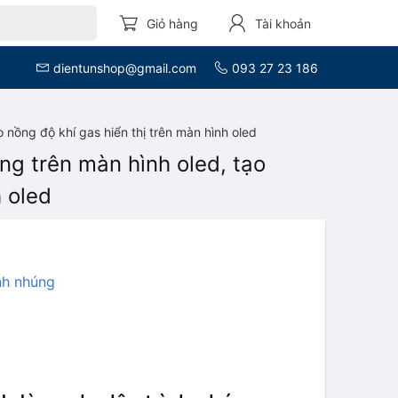
Giỏ hàng
Tài khoản
dientunshop@gmail.com
093 27 23 186
 nồng độ khí gas hiển thị trên màn hình oled
ng trên màn hình oled, tạo
h oled
nh nhúng