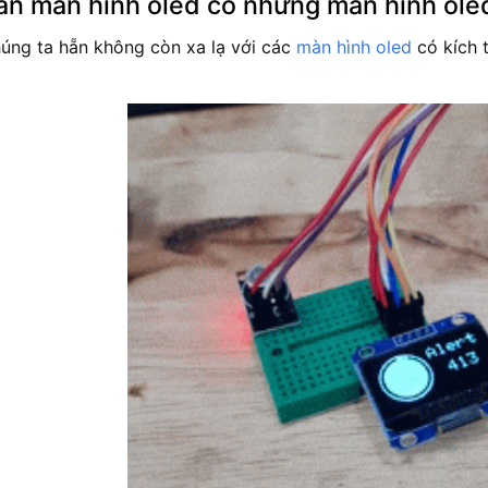
n màn hình oled có những màn hình oled
úng ta hẵn không còn xa lạ với các
màn hình oled
có kích 