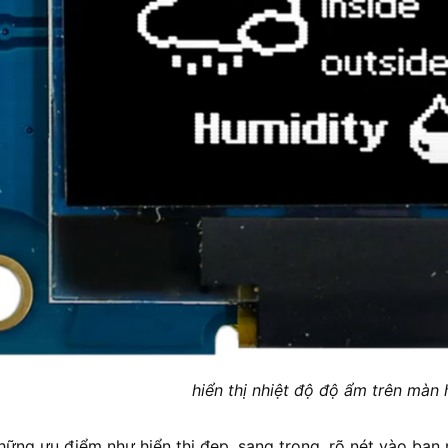
hiển thị nhiệt độ độ ẩm trên màn 
ững ưu điểm như hiển thị đẹp, sang trọng, rõ nét vào ban 