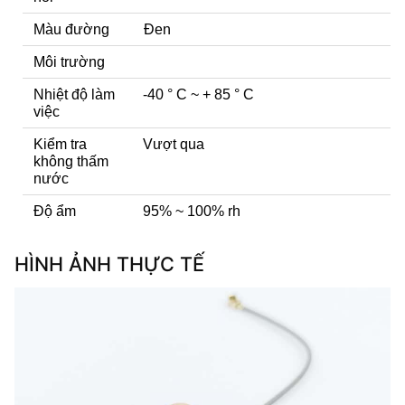
Màu đường
Đen
Môi trường
Nhiệt độ làm
-40 ° C ~ + 85 ° C
việc
Kiểm tra
Vượt qua
không thấm
nước
Độ ẩm
95% ~ 100% rh
HÌNH ẢNH THỰC TẾ