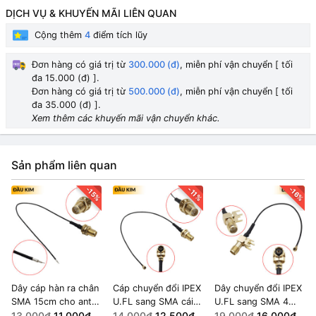
DỊCH VỤ & KHUYẾN MÃI LIÊN QUAN
Cộng thêm
4
điểm tích lũy
Đơn hàng có giá trị từ
300.000 (đ)
, miễn phí vận chuyển [ tối
đa 15.000 (đ) ].
Đơn hàng có giá trị từ
500.000 (đ)
, miễn phí vận chuyển [ tối
đa 35.000 (đ) ].
Xem thêm các khuyến mãi vận chuyển khác.
Sản phẩm liên quan
-15%
-16%
-11%
Dây cáp hàn ra chân
Cáp chuyển đổi IPEX
Dây chuyển đổi IPEX
SMA 15cm cho anten
U.FL sang SMA cái
U.FL sang SMA 4
Wifi | GPS |
13.000₫
11.000₫
dài 15cm đầu kim
14.000₫
12.500₫
chân 10cm, cable
19.000₫
16.000₫