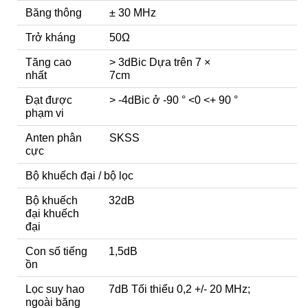
Băng thông
± 30 MHz
Trở kháng
50Ω
Tăng cao
> 3dBic Dựa trên 7 ×
nhất
7cm
Đạt được
> -4dBic ở -90 ° <0 <+ 90 °
phạm vi
Anten phân
SKSS
cực
Bộ khuếch đại / bộ lọc
Bộ khuếch
32dB
đại khuếch
đại
Con số tiếng
1,5dB
ồn
Lọc suy hao
7dB Tối thiểu 0,2 +/- 20 MHz;
ngoài băng