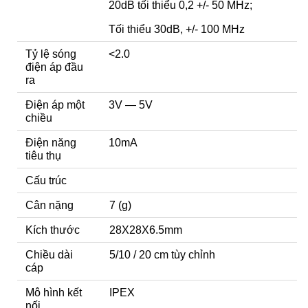
20dB tối thiểu 0,2 +/- 50 MHz;
Tối thiểu 30dB, +/- 100 MHz
Tỷ lệ sóng
<2.0
điện áp đầu
ra
Điện áp một
3V — 5V
chiều
Điện năng
10mA
tiêu thụ
Cấu trúc
Cân nặng
7 (g)
Kích thước
28X28X6.5mm
Chiều dài
5/10 / 20 cm tùy chỉnh
cáp
Mô hình kết
IPEX
nối