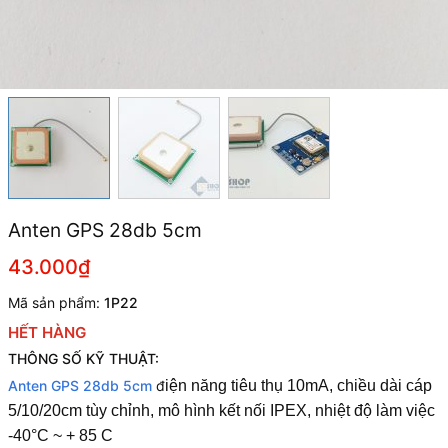
Anten GPS 28db 5cm
43.000₫
Mã sản phẩm:
1P22
HẾT HÀNG
THÔNG SỐ KỸ THUẬT:
Anten GPS 28db 5cm
đ
iện năng tiêu thụ 10mA, chiều dài cáp
5/10/20cm tùy chỉnh, mô hình kết nối IPEX, nhiệt độ làm việc
-40°C ~ + 85 C