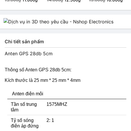
Bluetooth | LoRa |
anten IPX Bluetooth |
2.4G | 5G | 5.8G Kim
WiFi | GSM | 4G |
bên trong
2.4G - Kim bên
trong SMA [9.5mm]
Chi tiết sản phẩm
Anten GPS 28db 5cm
Thông số Anten GPS 28db 5cm:
Kích thước là 25 mm * 25 mm * 4mm
Anten điện môi
Tần số trung
1575MHZ
tâm
Tỷ số sóng
2: 1
điện áp đứng