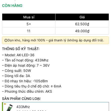
CÒN HÀNG
Mua sỉ
Giá
5+
62.500₫
11
49.000₫
Dọn kho, hàng mới 100% – giá thanh lý (không áp dụng đổi trả).
THÔNG SỐ KỸ THUẬT:
– Model: AK-LED-36
– Tần số hoạt động: 433Mhz
– Điện áp hoạt động: 7 ~ 36V
– Công suất: 50W
– Dòng tối đa: 3A
– Độ nhạy tin hiệu: -105dBm
– Dòng tiêu thụ ở chế độ chờ: ≤ 6mA
– Phương thức điều chỉnh: AKS
SẢN PHẨM CÙNG LOẠI
433Mhz