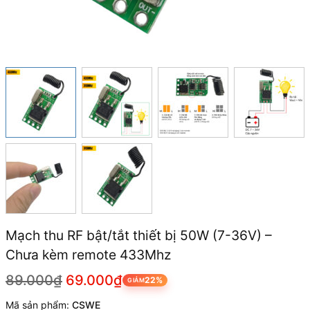
Mạch thu RF bật/tắt thiết bị 50W (7-36V) –
Chưa kèm remote 433Mhz
89.000₫
69.000₫
22%
GIẢM
Mã sản phẩm:
CSWE