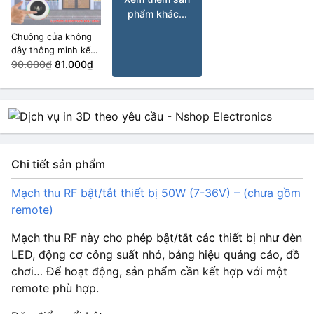
phẩm khác...
Chuông cửa không
dây thông minh kết
nối USB
90.000₫
81.000₫
Chi tiết sản phẩm
Mạch thu RF bật/tắt thiết bị 50W (7-36V) – (chưa gồm
remote)
Mạch thu RF này cho phép bật/tắt các thiết bị như đèn
LED, động cơ công suất nhỏ, bảng hiệu quảng cáo, đồ
chơi… Để hoạt động, sản phẩm cần kết hợp với một
remote phù hợp.